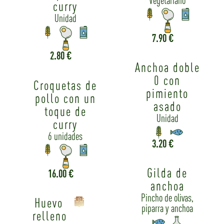
Vegetariano
curry
Unidad
7.90 €
2.80 €
Anchoa doble
0 con
Croquetas de
pimiento
pollo con un
asado
toque de
Unidad
curry
6 unidades
3.20 €
Gilda de
16.00 €
anchoa
Pincho de olivas,
Huevo
piparra y anchoa
relleno