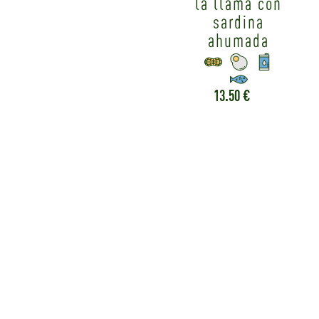
la llama con
sardina
ahumada
13.50 €