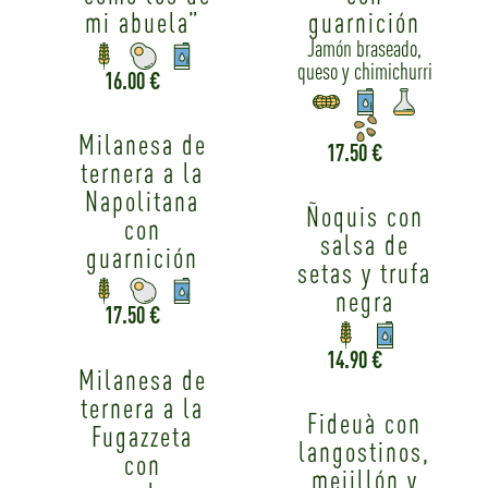
mi abuela”
guarnición
Jamón braseado,
queso y chimichurri
16.00 €
Milanesa de
17.50 €
ternera a la
Napolitana
Ñoquis con
con
salsa de
guarnición
setas y trufa
negra
17.50 €
14.90 €
Milanesa de
ternera a la
Fideuà con
Fugazzeta
langostinos,
con
mejillón y