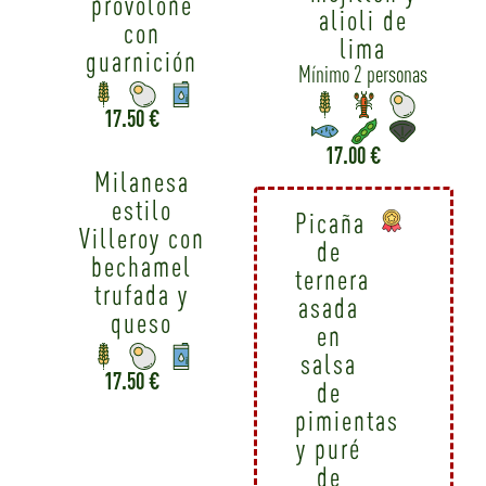
provolone
alioli de
con
lima
guarnición
Mínimo 2 personas
17.50 €
17.00 €
Milanesa
estilo
Picaña
Villeroy con
de
bechamel
ternera
trufada y
asada
queso
en
salsa
17.50 €
de
pimientas
y puré
de