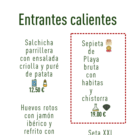
Entrantes calientes
Salchicha
Sepieta
parrillera
de
con ensalada
Playa
criolla y puré
bruta
de patata
con
habitas
y
12.50 €
chistorra
Huevos rotos
19.00 €
con jamón
ibérico y
refrito con
Seta XXL