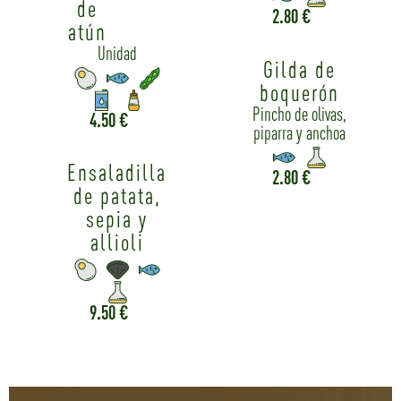
de
2.80 €
atún
Unidad
Gilda de
boquerón
Pincho de olivas,
4.50 €
piparra y anchoa
Ensaladilla
2.80 €
de patata,
sepia y
allioli
9.50 €